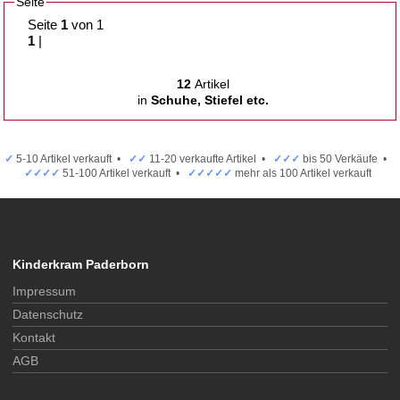
Seite
Seite
1
von 1
1
|
12
Artikel
in
Schuhe, Stiefel etc.
✓
5-10 Artikel verkauft •
✓✓
11-20 verkaufte Artikel •
✓✓✓
bis 50 Verkäufe •
✓✓✓✓
51-100 Artikel verkauft •
✓✓✓✓✓
mehr als 100 Artikel verkauft
Kinderkram Paderborn
Impressum
Datenschutz
Kontakt
AGB