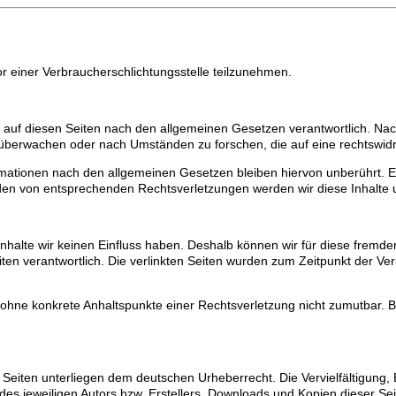
vor einer Verbraucherschlichtungsstelle teilzunehmen.
 auf diesen Seiten nach den allgemeinen Gesetzen verantwortlich. Nach
u überwachen oder nach Umständen zu forschen, die auf eine rechtswidr
mationen nach den allgemeinen Gesetzen bleiben hiervon unberührt. Ei
rden von entsprechenden Rechtsverletzungen werden wir diese Inhalte
 Inhalte wir keinen Einfluss haben. Deshalb können wir für diese frem
 Seiten verantwortlich. Die verlinkten Seiten wurden zum Zeitpunkt der 
och ohne konkrete Anhaltspunkte einer Rechtsverletzung nicht zumutbar
n Seiten unterliegen dem deutschen Urheberrecht. Die Vervielfältigung,
s jeweiligen Autors bzw. Erstellers. Downloads und Kopien dieser Seit