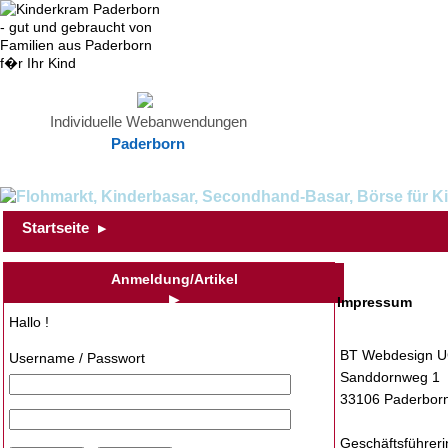
Individuelle Webanwendungen
Paderborn
Startseite
▶
Anmeldung/Artikel
▶
Impressum
Hallo !
BT Webdesign UG
Username / Passwort
Sanddornweg 1
33106 Paderbor
Geschäftsführeri