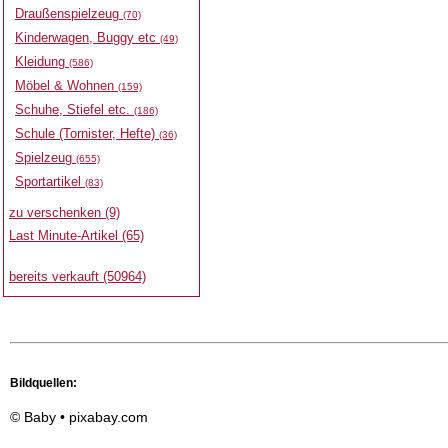
Draußenspielzeug
(70)
Kinderwagen, Buggy etc
(49)
Kleidung
(586)
Möbel & Wohnen
(159)
Schuhe, Stiefel etc.
(186)
Schule (Tornister, Hefte)
(36)
Spielzeug
(655)
Sportartikel
(83)
zu verschenken (9)
Last Minute-Artikel (65)
bereits verkauft (50964)
Bildquellen:
© Baby • pixabay.com