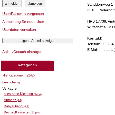
Sanddornweg 1
33106 Paderbor
User/Passwort vergessen
HRB 17738, Amts
Anmeldung für neue User
Wirtschafts-ID:
Userdaten verwalten
Kontakt:
Telefon:
05254 
E-Mail:
post[a
Artikel/Gesuch eintragen
Kategorien
alle Kategorien (2242)
Gesuche
(6)
Verkäufe
alles ohne Kleidung
(1464)
Autositz
(24)
Babyzubehör
(88)
Bücher,Kassette,CD
(300)