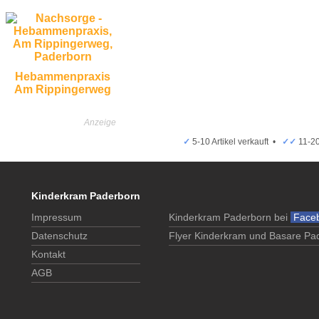
Hebammenpraxis
Am Rippingerweg
✓
5-10 Artikel verkauft •
✓✓
11-20
Kinderkram Paderborn
Impressum
Kinderkram Paderborn bei
Face
Datenschutz
Flyer Kinderkram und Basare Pa
Kontakt
AGB