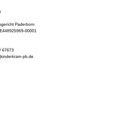
n
gericht Paderborn
 DE448925969-00001
/ 67673
t]kinderkram-pb.de