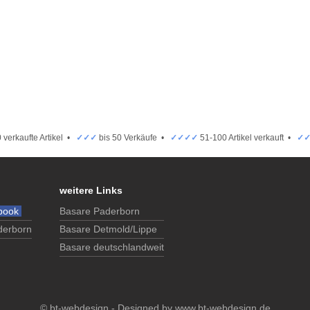
 verkaufte Artikel •
✓✓✓
bis 50 Verkäufe •
✓✓✓✓
51-100 Artikel verkauft •
✓
weitere Links
book
Basare Paderborn
derborn
Basare Detmold/Lippe
Basare deutschlandweit
© bt-webdesign - Designed by
www.bt-webdesign.de