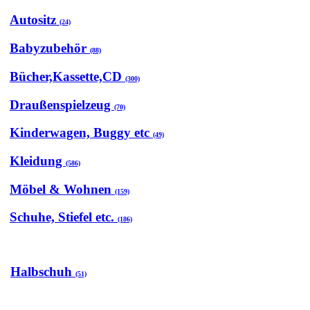
Autositz
(24)
Babyzubehör
(88)
Bücher,Kassette,CD
(300)
Draußenspielzeug
(70)
Kinderwagen, Buggy etc
(49)
Kleidung
(586)
Möbel & Wohnen
(159)
Schuhe, Stiefel etc.
(186)
Halbschuh
(51)