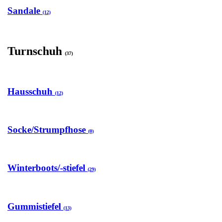
Sandale
(12)
Turnschuh
(37)
Hausschuh
(12)
Socke/Strumpfhose
(0)
Winterboots/-stiefel
(29)
Gummistiefel
(13)