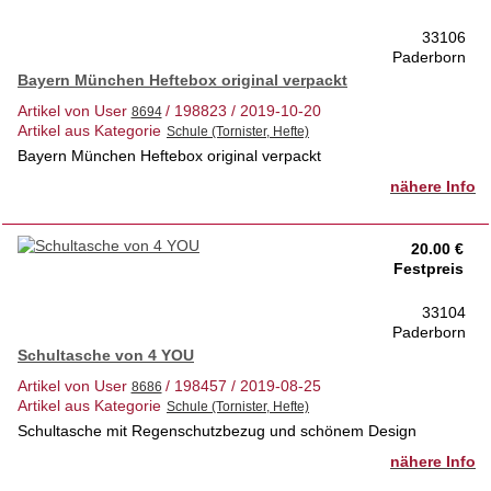
Weiterhin 4 Original Verschlüsse, z. T. neue Dichtungen. Preis
33106
pro Stück € 1,-.
Paderborn
Alles ist natürlich benutzt. Die Flaschen haben leichte
Bayern München Heftebox original verpackt
Gebrauchsspuren, die Verschlüsse sind Spülmaschinen gereinigt
Artikel von User
/ 198823 / 2019-10-20
und die Hüllen gewaschen!
Artikel aus Kategorie
Bayern München Heftebox original verpackt
Zahlung gern per Paypal; Versand erfolgt unverzüglich.
nähere Info
20.00 €
Festpreis
33104
Paderborn
Schultasche von 4 YOU
Artikel von User
/ 198457 / 2019-08-25
Artikel aus Kategorie
Schultasche mit Regenschutzbezug und schönem Design
nähere Info