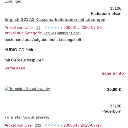
33106
Paderborn-Elsen
English G21 A2 Klassenarbeitstrainer mit Lösungen
Artikel von User
/ 200081 / 2020-07-26
✓✓✓✓✓
Artikel aus Kategorie
bestehend aus Aufgabenheft, Lösungsheft
AUDIO-CD fehlt
mit Gebrauchsspuren
auf ca. 20 von 88 Seiten wurde etwas hineingeschrieben
weiterlesen ...
nähere Info
von Cornelsen
Neupreis 15,50 Euro
25.00 €
ISBN 987-3-06-031902-2
33100
Paderborn
Tornister Scout sweety
Artikel von User
/ 200054 / 2020-07-19
✓✓✓✓✓