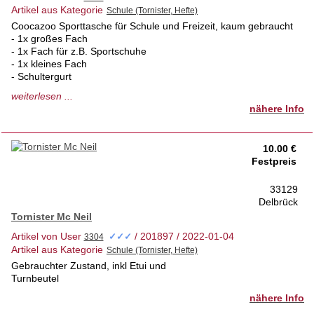
Artikel aus Kategorie
Coocazoo Sporttasche für Schule und Freizeit, kaum gebraucht
- 1x großes Fach
- 1x Fach für z.B. Sportschuhe
- 1x kleines Fach
- Schultergurt
- Handschlaufen
weiterlesen ...
- Reflektionsstreifen für die Nacht/Dunkelheit
nähere Info
sehr guter / guter Zustand - siehe Bilder
10.00 €
Festpreis
33129
Delbrück
Tornister Mc Neil
Artikel von User
/ 201897 / 2022-01-04
✓✓✓
Artikel aus Kategorie
Gebrauchter Zustand, inkl Etui und
Turnbeutel
nähere Info