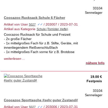
33104
Sennelager
Coocazoo Rucksack Schule 6 Fächer
Artikel von User
/ 203007 / 2023-07-31
✓✓
Artikel aus Kategorie
Coocazoo Rucksack für Schule und Freizeit
- 2x große Fächer
- 1x mittelgroßes Fach für z.B. Stifte, Geräte, mit
innenliegendem Reißverschlußfach
- 1x mittelgroßes Fach vorne für z.B. Brotdose
- 2x kleine Seitenfächer für z.B. Getränkeflasche, Busfahrkarte
weiterlesen ...
etc
nähere Info
Rückenpolsterung
Reflektionsstreifen für die Nacht/Dunkelheit
Zustand siehe Bilder
19.00 €
Versand möglich
Festpreis
33104
Sennelager
Coocazoo Sporttasche #sehr guter Zustand#
Artikel von User
/ 203006 / 2023-07-31
✓✓