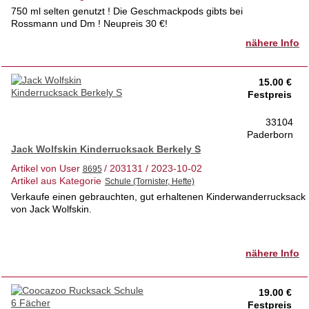
Wörter, die oft falsch geschrieben
750 ml selten genutzt ! Die Geschmackpods gibts bei
werden, sowie eine Liste schwieriger
Rossmann und Dm ! Neupreis 30 €!
Verbformen enthalten. Mit viel Witz macht
nähere Info
das Grundschulwörterbuch Lust auf Stöbern
und Nachschlagen.
Das Buch ist in einem einwandfreiem
15.00 €
Zustand.
Festpreis
Wir sind ein gepflegter
33104
Nichtraucherhaushalt!
Paderborn
Treffen gerne in Paderborn oder Schloss
Neuhaus möglich.
Jack Wolfskin Kinderrucksack Berkely S
Artikel von User
/ 203131 / 2023-10-02
Artikel aus Kategorie
Verkaufe einen gebrauchten, gut erhaltenen Kinderwanderrucksack
von Jack Wolfskin.
nähere Info
19.00 €
Festpreis