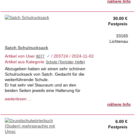
nähere Info
30.00 €
Festpreis
33165
Lichtenau
Satch Schulrucksack
Artikel von User
/ 203724 / 2024-11-02
✓
Artikel aus Kategorie
Abzugeben haben wir einen sehr schönen
Schulrucksack von Satch. Gedacht für die
weiterführende Schule.
Er hat sehr viel Stauraum und an den
beiden Seiten jeweils eine Halterung für
Flaschen. Er besitzt anatomisch geformte,
weiterlesen ...
gepolsterte Schultergurte und ist im
nähere Info
Rücken ergonomisch geformt und hat ein
hoch atmungsaktives Rückenpolster,
außerdem ist er Größenverstellbar, von
6.00 €
1,40cm - 1,80cm. Der Schulrucksack kann
Festpreis
ganz individuell an die jeweilige Größe
angepasst werden und bietet so eine