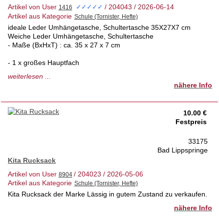
Artikel von User
/ 204043 / 2026-06-14
✓✓✓✓✓
Artikel aus Kategorie
ideale Leder Umhängetasche, Schultertasche 35X27X7 cm
Weiche Leder Umhängetasche, Schultertasche
- Maße (BxHxT) : ca. 35 x 27 x 7 cm
- 1 x großes Hauptfach
weiterlesen ...
- 1 x kleines Reißverschlussfach im Innenteil
nähere Info
- 1 x großes Reißverschlussfach auf der Vorderseite
10.00 €
- Verstellbarer Schulterriemen: 105 - 140 cm Breite| 2 cm
Festpreis
breit
33175
- Verschlussart: Klappdeckel mit Magnetknopf
Bad Lippspringe
- Material: weiches Nappa Leder
Kita Rucksack
Artikel von User
/ 204023 / 2026-05-06
Artikel aus Kategorie
1a Zustand ohne Schäden
Kita Rucksack der Marke Lässig in gutem Zustand zu verkaufen.
gekauft im Lederfachgeschäft
nähere Info
tierfreies Nichtraucherhaus 1.Hd