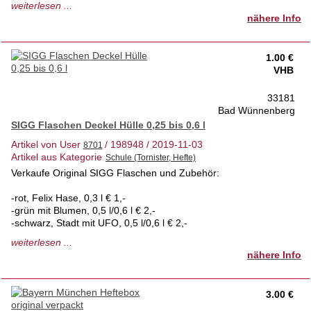
weiterlesen ...
Auch vor der Haustür./ würde auch bei Kostenübernahme
nähere Info
versenden
Tel. 01722337829
1.00 €
VHB
Privatverkauf, keine Garantie und Rücknahme
33181
Bad Wünnenberg
SIGG Flaschen Deckel Hülle 0,25 bis 0,6 l
Artikel von User
/ 198948 / 2019-11-03
Artikel aus Kategorie
Verkaufe Original SIGG Flaschen und Zubehör:
-rot, Felix Hase, 0,3 l € 1,-
-grün mit Blumen, 0,5 l/0,6 l € 2,-
-schwarz, Stadt mit UFO, 0,5 l/0,6 l € 2,-
weiterlesen ...
Jeweils 2 teilig, also Flasche und Deckel
nähere Info
Flaschenträger/Wärme-/Kältehüllen auch Original:
3.00 €
- schwarz, mit Klett fürs Rad. € 1,-